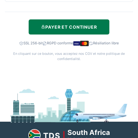
PAYER ET CONTINUER
SSL 256-bit
RGPD conforme
Résiliation libre
VISA
En cliquant sur ce bouton, vous acceptez nos
CGV
et notre
politique de
confidentialité
.
South Africa
TDS