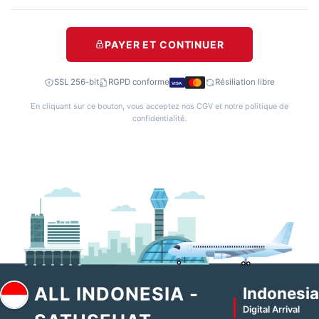
PAYER ET CONTINUER
SSL 256-bit
RGPD conforme
Résiliation libre
VISA
En cliquant sur ce bouton, vous acceptez nos
CGV
et notre
politique de
confidentialité
.
ALL INDONESIA -
Indonesia
Digital Arrival