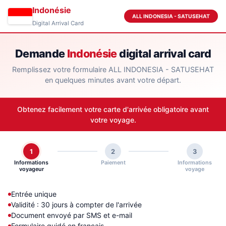
Indonésie
ALL INDONESIA - SATUSEHAT
Digital Arrival Card
Demande
Indonésie
digital arrival card
Remplissez votre formulaire ALL INDONESIA - SATUSEHAT
en quelques minutes avant votre départ.
Obtenez facilement votre carte d'arrivée obligatoire avant
votre voyage.
1
2
3
Informations
Paiement
Informations
voyageur
voyage
Entrée unique
Validité : 30 jours à compter de l'arrivée
Document envoyé par SMS et e-mail
Formulaire guidé en français