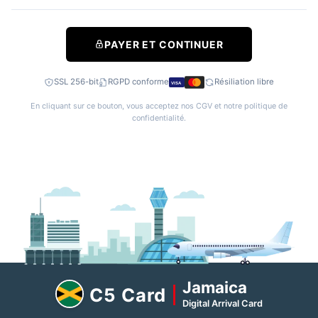
PAYER ET CONTINUER
SSL 256-bit
RGPD conforme
Résiliation libre
VISA
En cliquant sur ce bouton, vous acceptez nos
CGV
et notre
politique de
confidentialité
.
Jamaica
C5 Card
Digital Arrival Card