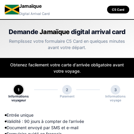
Jamaïque
C5 Card
Digital Arrival Card
Demande
Jamaïque
digital arrival card
Remplissez votre formulaire C5 Card en quelques minutes
avant votre départ.
Obtenez facilement votre carte d'arrivée obligatoire avant
votre voyage.
1
2
3
Informations
Paiement
Informations
voyageur
voyage
Entrée unique
Validité : 90 jours à compter de l'arrivée
Document envoyé par SMS et e-mail
Formulaire guidé en français