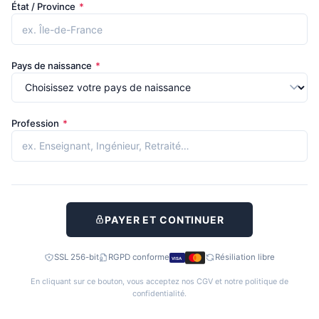
État / Province
*
Pays de naissance
*
Profession
*
PAYER ET CONTINUER
SSL 256-bit
RGPD conforme
Résiliation libre
VISA
En cliquant sur ce bouton, vous acceptez nos
CGV
et notre
politique de
confidentialité
.